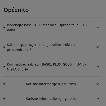
jega namještaja
anjska rasvjeta
lahte
viri kreveta
asvjeta
Općenito
ampovanje
rmari
aze kreveta sa spremnikom
ućne potrepštine
amještaj za spavaću sobu
odnice
ječja soba
Isprobajte naše GOLD madrace. Isprobajte ih u 100
dana
ječji madraci
ublje
Kako mogu provjeriti stanje zalihe artikla u
ečji kreveti
prodavnicama?
Koji madrac izabrati - BASIC, PLUS, GOLD ili UVIJEK
NISKA CIJENA
Korisne informacije o jastucima
Korisne informacije o jorganima