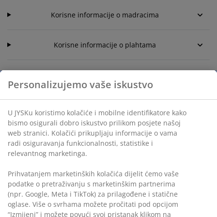
Korisne informacije o madracima
Korisne informacije o plahtama
Personalizujemo vaše iskustvo
U JYSKu koristimo kolačiće i mobilne identifikatore kako
KORISNIČKA SLUŽBA
bismo osigurali dobro iskustvo prilikom posjete našoj
web stranici. Kolačići prikupljaju informacije o vama
radi osiguravanja funkcionalnosti, statistike i
Live chat - Offline
relevantnog marketinga.
+38733 546 963
Prihvatanjem marketinških kolačića dijelit ćemo vaše
podatke o pretraživanju s marketinškim partnerima
Pišite nam na Messengeru
(npr. Google, Meta i TikTok) za prilagođene i statične
oglase. Više o svrhama možete pročitati pod opcijom
E-adresa
“Izmijeni” i možete povući svoj pristanak klikom na