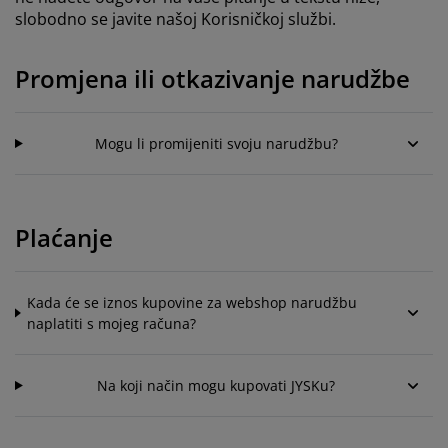
jega namještaja
anjska rasvjeta
lahte
viri kreveta
asvjeta
slobodno se javite našoj Korisničkoj službi.
ampovanje
rmari
aze kreveta sa spremnikom
ućne potrepštine
Promjena ili otkazivanje narudžbe
amještaj za spavaću sobu
odnice
ječja soba
Mogu li promijeniti svoju narudžbu?
ječji madraci
ublje
ečji kreveti
Plaćanje
Kada će se iznos kupovine za webshop narudžbu
naplatiti s mojeg računa?
Na koji način mogu kupovati JYSKu?