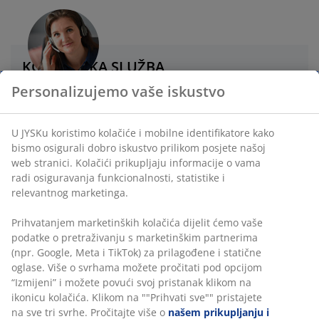
KORISNIČKA SLUŽBA
Personalizujemo vaše iskustvo
Live chat - Offline
U JYSKu koristimo kolačiće i mobilne identifikatore kako
+38733 546 963
bismo osigurali dobro iskustvo prilikom posjete našoj
web stranici. Kolačići prikupljaju informacije o vama
Pišite nam na Messengeru
radi osiguravanja funkcionalnosti, statistike i
relevantnog marketinga.
E-adresa
Prihvatanjem marketinških kolačića dijelit ćemo vaše
podatke o pretraživanju s marketinškim partnerima
Radno vrijeme korisnička služba
(npr. Google, Meta i TikTok) za prilagođene i statične
oglase. Više o svrhama možete pročitati pod opcijom
Ponedjeljak - Petak: 08:00 - 16:00*
“Izmijeni” i možete povući svoj pristanak klikom na
Subotom i nedjeljom ne radimo.
ikonicu kolačića. Klikom na ""Prihvati sve"" pristajete
*Zbog održavanja sistema Korisnička služba neće biti
na sve tri svrhe. Pročitajte više o
našem prikupljanju i