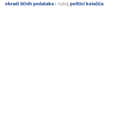
dostupna u petak, 12. 6. 2026. Ponovo ćemo vam biti na
obradi ličnih podataka
i našoj
politici kolačića
.
raspolaganju od ponedjeljka, 15. 6. 2026. godine. Hvala
na razumijevanju.
Radna vremena prodavnica možete pogledati ovdje.
47 GODINE IZVRSNIH PONUDA
Više od 3600 prodavnica širom svijeta u 49 država.
SKANDINAVSKI KORIJENI
Globalno smo prisutni, sa skandinavskim korijenima.
Utemeljeno u Danskoj 1979.