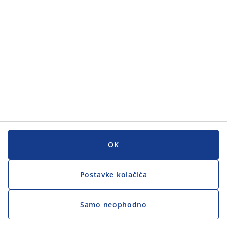
Korisnička služba
Korisnička služba
JYSK
JYSK
GLAVNI URED
Zapratite JYSK
OK
Postavke kolačića
Samo neophodno