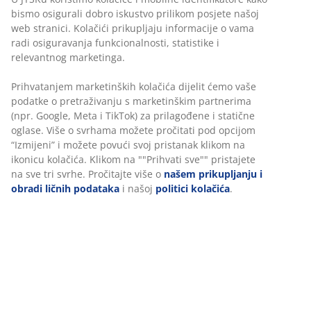
bismo osigurali dobro iskustvo prilikom posjete našoj
web stranici. Kolačići prikupljaju informacije o vama
47 GODINE IZVRSNIH PONUDA
radi osiguravanja funkcionalnosti, statistike i
Više od 3600 prodavnica širom svijeta u 49 država.
relevantnog marketinga.
Prihvatanjem marketinških kolačića dijelit ćemo vaše
podatke o pretraživanju s marketinškim partnerima
(npr. Google, Meta i TikTok) za prilagođene i statične
SKANDINAVSKI KORIJENI
oglase. Više o svrhama možete pročitati pod opcijom
Globalno smo prisutni, sa skandinavskim korijenima.
“Izmijeni” i možete povući svoj pristanak klikom na
Utemeljeno u Danskoj 1979.
ikonicu kolačića. Klikom na ""Prihvati sve"" pristajete
na sve tri svrhe. Pročitajte više o
našem prikupljanju i
obradi ličnih podataka
i našoj
politici kolačića
.
GARANCIJA ZA MADRACE
25 godina garancije za GOLD madrace.