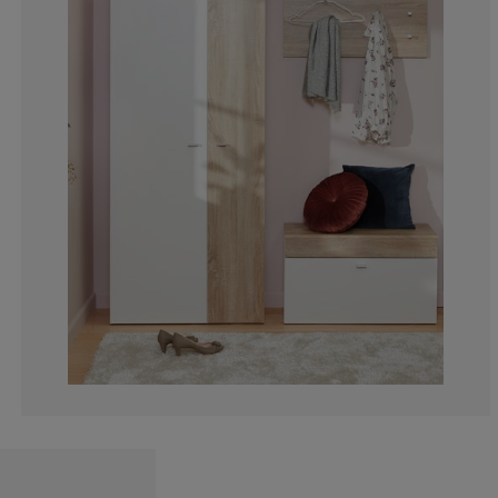
5.911330049261
5.911330049261
2.955665024630