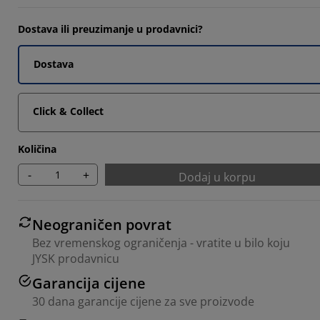
084%
Dostava ili preuzimanje u prodavnici?
084%
Dostava
542%
Click & Collect
Količina
-
+
Dodaj u korpu
Neograničen povrat
Bez vremenskog ograničenja - vratite u bilo koju
JYSK prodavnicu
Garancija cijene
30 dana garancije cijene za sve proizvode