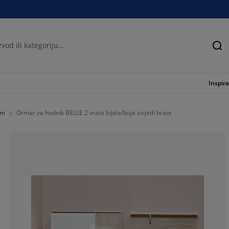
Tra
Inspira
om
Ormar za hodnik BELLE 2 vrata bijela/boja svijetli hrast
65.51724137931
19.70443349753