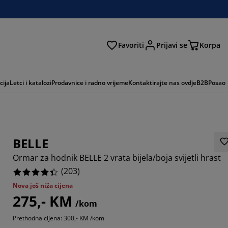
Favoriti
Prijavi se
Korpa
ži
cija
Letci i katalozi
Prodavnice i radno vrijeme
Kontaktirajte nas ovdje
B2B
Posao
BELLE
Ormar za hodnik BELLE 2 vrata bijela/boja svijetli hrast
(
203
)
Nova još niža cijena
275,- KM
035%
/kom
Prethodna cijena: 300,- KM /kom
6947%