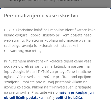
Masivna borovina i čelik. Š41xV22xDub9 cm
šifra artikla: 3650130
Uputstvo za sastavljanje
Podaci o proizvodu
Recenzije
(
50
)
Dostava