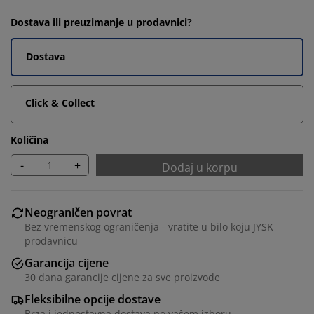
Dostava ili preuzimanje u prodavnici?
Dostava
Click & Collect
Količina
-
+
Dodaj u korpu
Neograničen povrat
Bez vremenskog ograničenja - vratite u bilo koju JYSK
prodavnicu
Garancija cijene
30 dana garancije cijene za sve proizvode
Fleksibilne opcije dostave
Brza i jednostavna dostava po vašem izboru