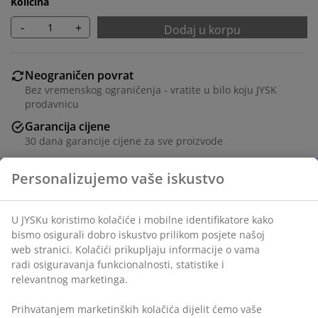
Količina
-
+
Dodaj u korpu
Neograničen povrat
Bez vremenskog ograničenja - vratite u bilo koju JYSK
prodavnicu
Garancija cijene
30 dana garancije cijene za sve proizvode
Fleksibilne opcije dostave
Brza i jednostavna dostava po vašem izboru
Bijeli okvir za slike 18x24 cm od medijapana sa
prednjom stranom od lagane plastike. Sa postoljem.
šifra artikla: 4912249