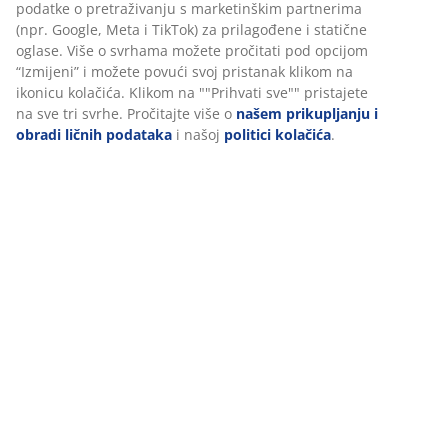
Podaci o proizvodu
Recenzije
(
16
)
Dostava