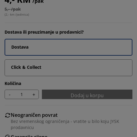
/pak
5,- /pak
(
2,- km /jedinica
)
Dostava ili preuzimanje u prodavnici?
Dostava
Click & Collect
Količina
-
+
Dodaj u korpu
Neograničen povrat
Bez vremenskog ograničenja - vratite u bilo koju JYSK
prodavnicu