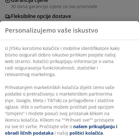
Garancija cijene
30 dana garancije cijene za sve proizvode
Fleksibilne opcije dostave
Brza i jednostavna dostava po vašem izboru
Personalizujemo vaše iskustvo
U JYSKu koristimo kolačiće i mobilne identifikatore kako
Maslinasto zelene svijeće u rustikalnom dizajnu.
bismo osigurali dobro iskustvo prilikom posjete našoj
Idealne za intimne večere ili ugodnu večer u kući.
web stranici. Kolačići prikupljaju informacije o vama
Pakovanje od 2 komada. Ø2,2xV22 cm
radi osiguravanja funkcionalnosti, statistike i
relevantnog marketinga.
šifra artikla: 4912657
Prihvatanjem marketinških kolačića dijelit ćemo vaše
podatke o pretraživanju s marketinškim partnerima
(npr. Google, Meta i TikTok) za prilagođene i statične
Podaci o proizvodu
oglase. Više o svrhama možete pročitati pod opcijom
“Izmijeni” i možete povući svoj pristanak klikom na
ikonicu kolačića. Klikom na ""Prihvati sve"" pristajete
na sve tri svrhe. Pročitajte više o
našem prikupljanju i
Recenzije
obradi ličnih podataka
i našoj
politici kolačića
.