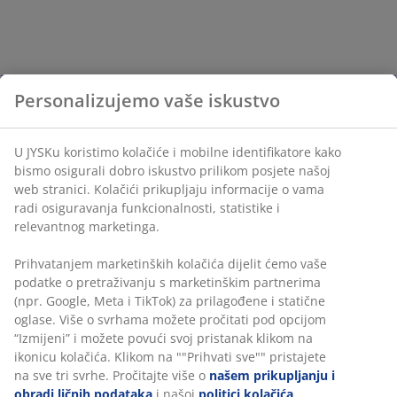
Personalizujemo vaše iskustvo
U JYSKu koristimo kolačiće i mobilne identifikatore kako
bismo osigurali dobro iskustvo prilikom posjete našoj
web stranici. Kolačići prikupljaju informacije o vama
radi osiguravanja funkcionalnosti, statistike i
relevantnog marketinga.
Prihvatanjem marketinških kolačića dijelit ćemo vaše
podatke o pretraživanju s marketinškim partnerima
(npr. Google, Meta i TikTok) za prilagođene i statične
oglase. Više o svrhama možete pročitati pod opcijom
“Izmijeni” i možete povući svoj pristanak klikom na
ikonicu kolačića. Klikom na ""Prihvati sve"" pristajete
na sve tri svrhe. Pročitajte više o
našem prikupljanju i
obradi ličnih podataka
i našoj
politici kolačića
.