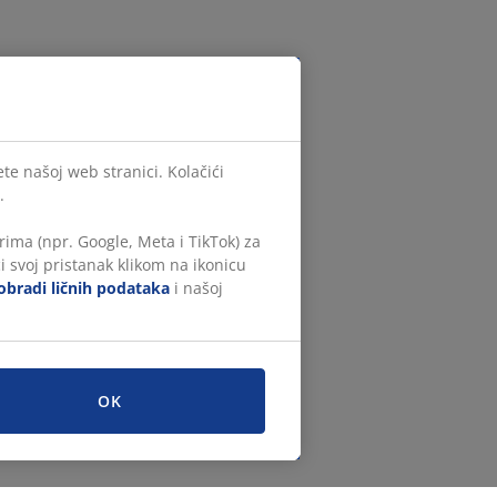
te našoj web stranici. Kolačići
.
ima (npr. Google, Meta i TikTok) za
i svoj pristanak klikom na ikonicu
obradi ličnih podataka
i našoj
OK