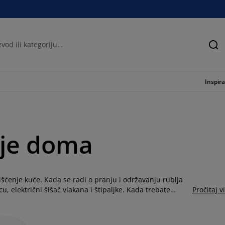
Tra
Inspira
nje doma
išćenje kuće. Kada se radi o pranju i održavanju rublja
icu, električni šišač vlakana i štipaljke. Kada trebate
Pročitaj v
rebno - metlu i lopaticu, bocu s raspršivačem, brišač
dlačice sa kvalitetnim ljepljivim papirom, koji mogu
a se neki proizvodi prodaju u višedijelnom pakovanju.