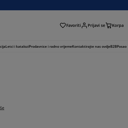
Favoriti
Prijavi se
Korpa
ži
cija
Letci i katalozi
Prodavnice i radno vrijeme
Kontaktirajte nas ovdje
B2B
Posao
iše