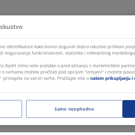
iskustvo
ne identifikatore kako bismo osigurali dobro iskustvo prilikom posje
di osiguravanja funkcionalnosti, statistike i relevantnog marketinga
a dijelit ćemo vaše podatke o pretraživanju s marketinškim partner
še o svrhama možete pročitati pod opcijom “Izmijeni” i možete povuć
" pristajete na sve tri svrhe. Pročitajte više o
našem prikupljanju i 
Samo neophodno