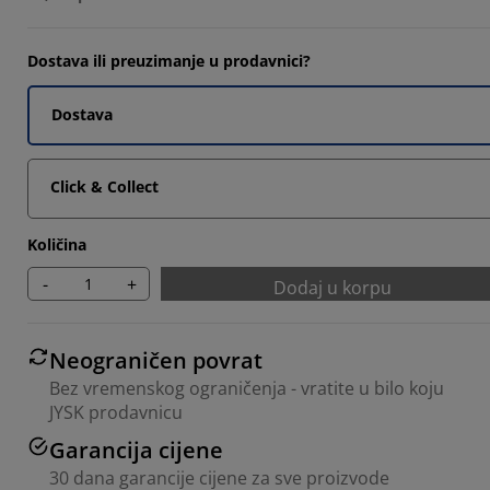
Dostava ili preuzimanje u prodavnici?
Dostava
Click & Collect
Količina
-
+
Dodaj u korpu
Neograničen povrat
Bez vremenskog ograničenja - vratite u bilo koju
JYSK prodavnicu
Garancija cijene
30 dana garancije cijene za sve proizvode