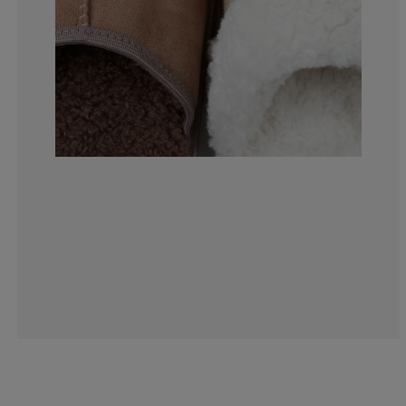
0%
31.25%
43.75%