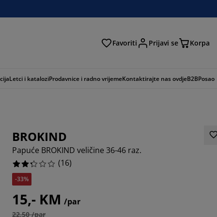
Favoriti
Prijavi se
Korpa
ži
cija
Letci i katalozi
Prodavnice i radno vrijeme
Kontaktirajte nas ovdje
B2B
Posao
BROKIND
Papuće BROKIND veličine 36-46 raz.
(
16
)
-33%
15,- KM
/par
22,50 /par