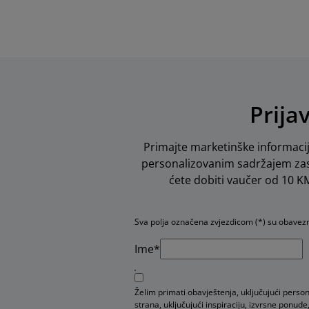
Prija
Primajte marketinške informacij
personalizovanim sadržajem zas
ćete dobiti vaučer od 10 KM 
Sva polja označena zvjezdicom (*) su obavez
Ime*
Želim primati obavještenja, uključujući perso
strana, uključujući inspiraciju, izvrsne pon