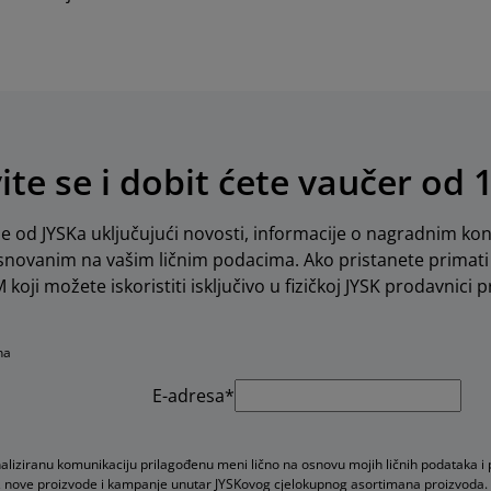
vite se i dobit ćete vaučer od 
e od JYSKa uključujući novosti, informacije o nagradnim kon
novanim na vašim ličnim podacima. Ako pristanete primati 
koji možete iskoristiti isključivo u fizičkoj JYSK prodavnici pr
na
E-adresa*
naliziranu komunikaciju prilagođenu meni lično na osnovu mojih ličnih podataka i
ude, nove proizvode i kampanje unutar JYSKovog cjelokupnog asortimana proizvoda.