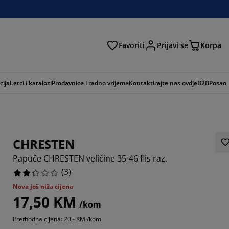
Favoriti
Prijavi se
Korpa
ži
cija
Letci i katalozi
Prodavnice i radno vrijeme
Kontaktirajte nas ovdje
B2B
Posao
CHRESTEN
Papuče CHRESTEN veličine 35-46 flis raz.
(
3
)
Nova još niža cijena
17,50 KM
3333%
/kom
Prethodna cijena: 20,- KM /kom