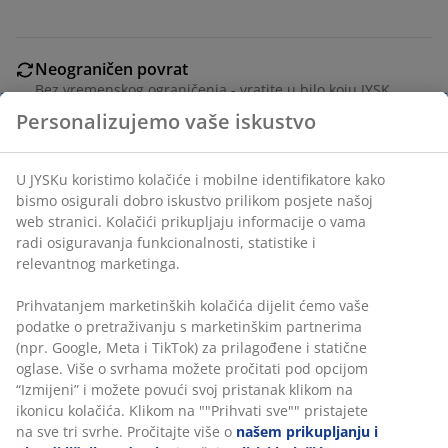
Neograničen povrat
Bez vremenskog ograničenja - vratite u bilo koju JYSK
prodavnicu
Personalizujemo vaše iskustvo
Garancija cijene
30 dana garancije cijene za sve proizvode
U JYSKu koristimo kolačiće i mobilne identifikatore kako
Fleksibilne opcije dostave
bismo osigurali dobro iskustvo prilikom posjete našoj
Brza i jednostavna dostava po vašem izboru
web stranici. Kolačići prikupljaju informacije o vama
radi osiguravanja funkcionalnosti, statistike i
relevantnog marketinga.
100% poliesterska vlakna (30% reciklirana). 180x200 cm
Prihvatanjem marketinških kolačića dijelit ćemo vaše
podatke o pretraživanju s marketinškim partnerima
(npr. Google, Meta i TikTok) za prilagođene i statične
šifra artikla: 2784300
oglase. Više o svrhama možete pročitati pod opcijom
“Izmijeni” i možete povući svoj pristanak klikom na
ikonicu kolačića. Klikom na ""Prihvati sve"" pristajete
na sve tri svrhe. Pročitajte više o
našem prikupljanju i
Podaci o proizvodu