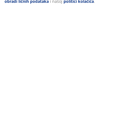
obradi ličnih podataka
i našoj
politici kolačića
.
Recenzije
(
3
)
Dostava