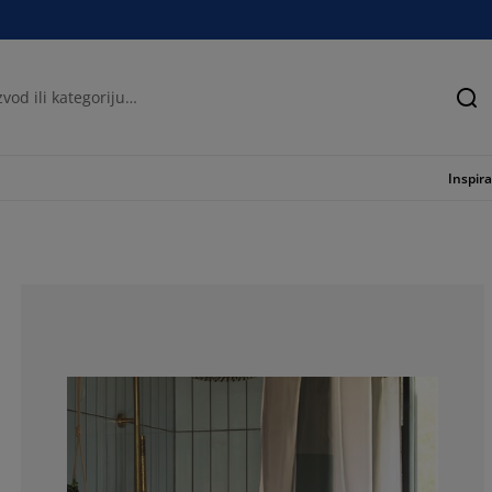
Tra
Inspira
87.5%
0%