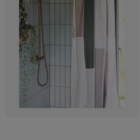
0%
0%
12.5%