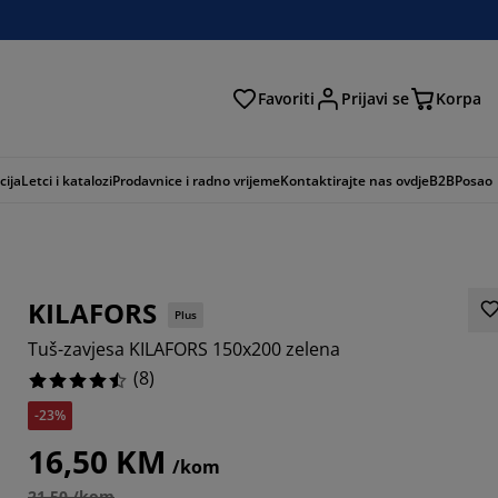
Favoriti
Prijavi se
Korpa
ži
cija
Letci i katalozi
Prodavnice i radno vrijeme
Kontaktirajte nas ovdje
B2B
Posao
KILAFORS
Plus
Tuš-zavjesa KILAFORS 150x200 zelena
(
8
)
-23%
16,50 KM
/kom
21,50 /kom