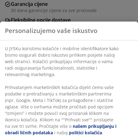
Garancija cijene
30 dana garancije cijene za sve proizvode
Fleksibilne opcije dostave
Brza i jednostavna dostava po vašem izboru
Personalizujemo vaše iskustvo
Ukrasni furnir. Š80xV73xDub46 cm
U JYSKu koristimo kolačiće i mobilne identifikatore kako
bismo osigurali dobro iskustvo prilikom posjete našoj
web stranici. Kolačići prikupljaju informacije o vama
šifra artikla: 3670484
radi osiguravanja funkcionalnosti, statistike i
relevantnog marketinga.
Uputstvo za sastavljanje
Prihvatanjem marketinških kolačića dijelit ćemo vaše
podatke o pretraživanju s marketinškim partnerima
(npr. Google, Meta i TikTok) za prilagođene i statične
Podaci o proizvodu
oglase. Više o svrhama možete pročitati pod opcijom
“Izmijeni” i možete povući svoj pristanak klikom na
ikonicu kolačića. Klikom na ""Prihvati sve"" pristajete
na sve tri svrhe. Pročitajte više o
našem prikupljanju i
Recenzije
obradi ličnih podataka
i našoj
politici kolačića
.
(
35
)