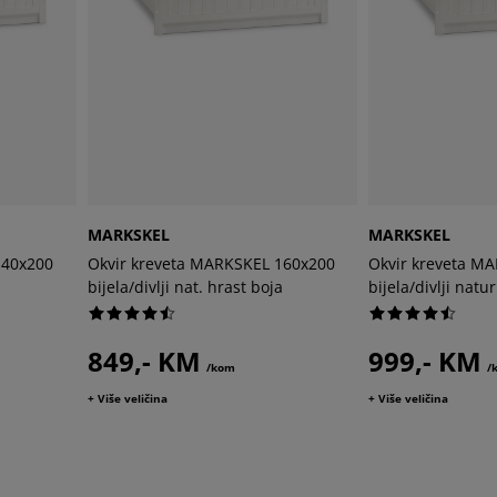
MARKSKEL
MARKSKEL
140x200
Okvir kreveta MARKSKEL 160x200
Okvir kreveta M
a
bijela/divlji nat. hrast boja
bijela/divlji natu
849,- KM
999,- KM
/kom
/
+ Više veličina
+ Više veličina