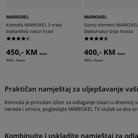
MARKSKEL
MARKSKEL
Komoda MARKSKEL 3 vrata
Gornji element MARKSKEL
bijela/divlji natur hrast
bijela/natur boja hrasta
450,- KM
400,- KM
/kom
/kom
599,- /kom
499,- /kom
Praktičan namještaj za uljepšavanje vaš
Komoda je prirodan izbor za odlaganje stvari u dnevnoj so
nereda i sitnica, pogledajte MARKSKEL TV stalak sa dva or
Kombinujte i uskladite namještaj za od