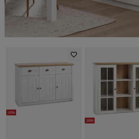
-25%
-20%