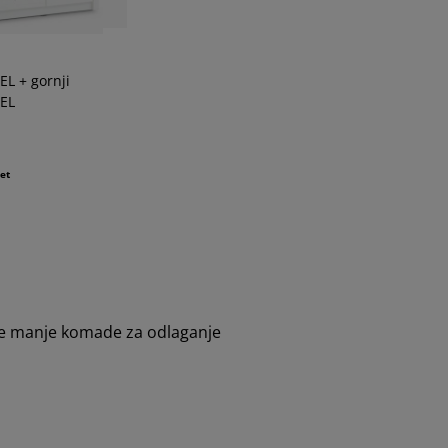
L + gornji
EL
set
žite manje komade za odlaganje