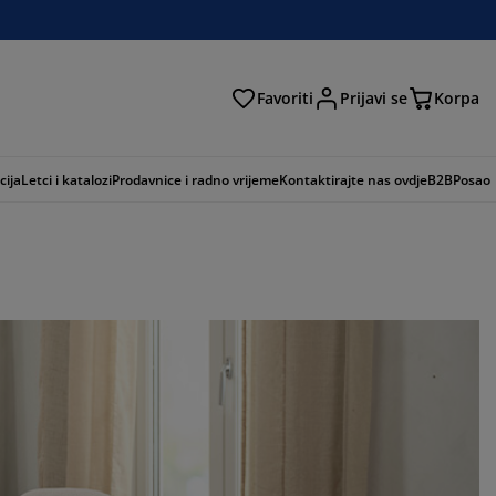
Favoriti
Prijavi se
Korpa
ži
cija
Letci i katalozi
Prodavnice i radno vrijeme
Kontaktirajte nas ovdje
B2B
Posao