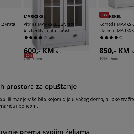
-23%
MARKSKEL
MARKSKEL
 2 vrata
Vitrina MARKSKEL 2 vrata
Komoda MARKSKE
bijela/dilvji natur hrast
element MARKSK
600,- KM
850,- KM
/kom
/
-20%
749,- /kom
1098,- /set
ih prostora za opuštanje
bi ili manje-više bilo kojem dijelu vašeg doma, ali ako tra
marića i policom.
laganje prema svojim željama