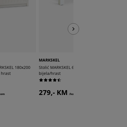
-25%
MARKSKEL
MARKSK
ARKSKEL 180x200
Stolić MARKSKEL 60x110
Komoda 
r hrast
bijela/hrast
bijela/di
279,- KM
450,
kom
/kom
599,- /ko