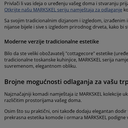
Privlači li vas ideja o uređenju vašeg doma i stvaranju pri
Otkrijte našu MARKSKEL seriju namještaja za odlaganje
ko
Sa svojim tradicionalnim dizjanom i izgledom, izrađenim
nijanse bijele i sive s izgledom prirodnog drveta, kako bi 
Moderne verzije tradicionalne estetike
Bilo da ste veliki obožavatelj "cottagecore" estetike (ure
tradicionalne toskanske kuhinjice, MARKSKEL serija namješ
suvremenom, elegantnom obliku.
Brojne mogućnosti odlaganja za vašu trp
Najznačajniji komadi namještaja iz MARKSKEL kolekcije u
različitim prostorijama vašeg doma.
Osim što su praktični, oni takođe dodaju elegantan dodi
prekrasna estetika komode i ormara MARKSKEL podigne va