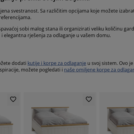
jena svestranost. Sa različitim opcijama koje možete izabrat
referencijama.
spavaćoj sobi malog stana ili organizirati veliku količinu gar
a i elegantna rješenja za odlaganje u vašem domu.
ožete dodati
kutije i korpe za odlaganje
u svoj sistem. Ovo j
spiracije, možete pogledati i
naše omiljene korpe za odlaga