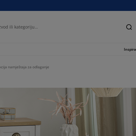
Tra
Inspira
cija namještaja za odlaganje