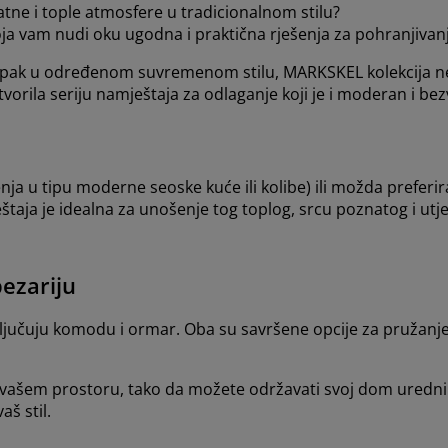
jatne i tople atmosfere u tradicionalnom stilu?
ja vam nudi oku ugodna i praktična rješenja za pohranjiva
 ipak u određenom suvremenom stilu, MARKSKEL kolekcija ne
stvorila seriju namještaja za odlaganje koji je i moderan i be
đenja u tipu moderne seoske kuće ili kolibe) ili možda prefer
taja je idealna za unošenje tog toplog, srcu poznatog i utje
ezariju
ključuju komodu i ormar. Oba su savršene opcije za pružanj
r vašem prostoru, tako da možete održavati svoj dom uredni
š stil.