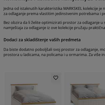
Jedna od istaknutih karakteristika MARKSKEL kolekcije je n
za odlaganje prema vlastitim jedinstvenim potrebama i p
Bez obzira da li želite optimizirati prostor za odlaganje u 
namještaja za odlaganje iz ove kolekcije pružaju praktičn
Dodaci za skladištenje vaših predmeta
Da biste dodatno poboljšali svoj prostor za odlaganje, m
prostora u ladicama, na policama i u ormarima. Za više in