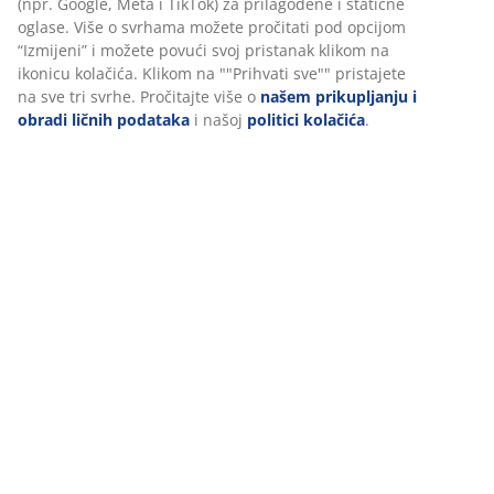
(npr. Google, Meta i TikTok) za prilagođene i statične
oglase. Više o svrhama možete pročitati pod opcijom
“Izmijeni” i možete povući svoj pristanak klikom na
ikonicu kolačića. Klikom na ""Prihvati sve"" pristajete
na sve tri svrhe. Pročitajte više o
našem prikupljanju i
obradi ličnih podataka
i našoj
politici kolačića
.