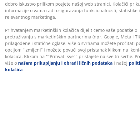
Navlaka jastuka tretirana je biocidom GREENFIRST®
koji sadrži aktivnu tvar Geraniol. Tretman pruža
svojstva protiv grinja. Geraniol može izazvati
osjetljivost kože, pa se preporučuje korištenje
jastučnice.
Periva navlaka
Jastuk ima navlaku s patentnim zatvaračem koju je lako
skinuti i oprati na 40°C kako bi ostala čista i svježa.
Ispuna se ne smije prati.
OEKO-TEX® STANDARD 100
Proizvod ima OEKO‑TEX® STANDARD 100 certifikat, što
znači da su svi njegovi sastavni dijelovi testirani u
neovisnim OEKO‑TEX® institutima i udovoljavaju
strogim ograničenjima za štetne tvari.
WELLPUR®
WELLPUR® je skandinavski brend specijaliziran za
jastuke i madrace od memorijske pjene dizajnirane da
se precizno prilagođavaju tijelu. Idealni su za korištenje