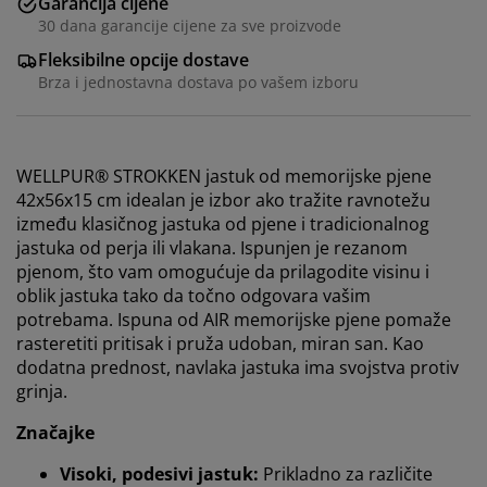
Garancija cijene
30 dana garancije cijene za sve proizvode
Fleksibilne opcije dostave
Brza i jednostavna dostava po vašem izboru
WELLPUR® STROKKEN jastuk od memorijske pjene
42x56x15 cm idealan je izbor ako tražite ravnotežu
između klasičnog jastuka od pjene i tradicionalnog
jastuka od perja ili vlakana. Ispunjen je rezanom
pjenom, što vam omogućuje da prilagodite visinu i
oblik jastuka tako da točno odgovara vašim
potrebama. Ispuna od AIR memorijske pjene pomaže
rasteretiti pritisak i pruža udoban, miran san. Kao
dodatna prednost, navlaka jastuka ima svojstva protiv
grinja.
Značajke
Visoki, podesivi jastuk:
Prikladno za različite