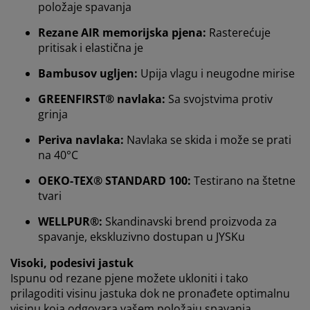
položaje spavanja
Rezane AIR memorijska pjena:
Rasterećuje
pritisak i elastična je
Bambusov ugljen:
Upija vlagu i neugodne mirise
GREENFIRST® navlaka:
Sa svojstvima protiv
grinja
Periva navlaka:
Navlaka se skida i može se prati
na 40°C
Personalizujemo vaše iskustvo
OEKO-TEX® STANDARD 100:
Testirano na štetne
tvari
U JYSKu koristimo kolačiće i mobilne identifikatore kako
WELLPUR®:
Skandinavski brend proizvoda za
bismo osigurali dobro iskustvo prilikom posjete našoj
spavanje, ekskluzivno dostupan u JYSKu
web stranici. Kolačići prikupljaju informacije o vama
radi osiguravanja funkcionalnosti, statistike i
Visoki, podesivi jastuk
relevantnog marketinga.
Ispunu od rezane pjene možete ukloniti i tako
prilagoditi visinu jastuka dok ne pronađete optimalnu
Prihvatanjem marketinških kolačića dijelit ćemo vaše
visinu koja odgovara vašem položaju spavanja.