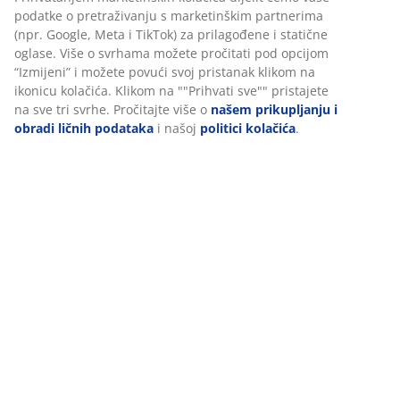
Podaci o proizvodu
Recenzije
(
51
)
Dostava
Personalizujemo vaše iskustvo
U JYSKu koristimo kolačiće i mobilne identifikatore kako bismo os
dobro iskustvo prilikom posjete našoj web stranici. Kolačići prik
informacije o vama radi osiguravanja funkcionalnosti, statistike 
marketinga.