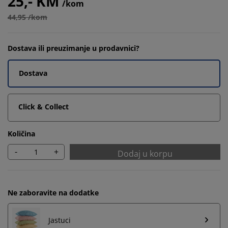
25,- KM
/kom
44,95 /kom
Dostava ili preuzimanje u prodavnici?
Dostava
Click & Collect
Količina
-
+
Dodaj u korpu
Ne zaboravite na dodatke
Jastuci