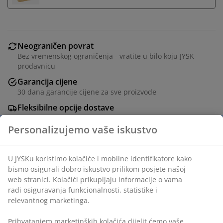
Neograničen povrat
Bez vremenskog ograničenja - vratite u bilo koju JYSK
prodavnicu
Garancija cijene
30 dana garancije cijene za sve proizvode
Fleksibilne opcije dostave
Brza i jednostavna dostava po vašem izboru
Lagano, prozračno punjenje od silikoniziranog
spiralnog šupljeg vlakna (100% recikliranog), 500 g.
Mekana navlaka od 100% poliesterskog mikrovlakna
(100% recikliranog). Pranje: 60°C.
šifra artikla: 4146350