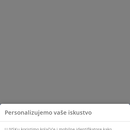
Personalizujemo vaše iskustvo
U JYSKu koristimo kolačiće i mobilne identifikatore kako