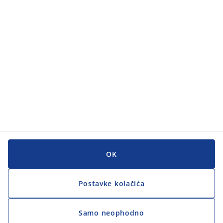
Korisnička služba
Korisnička služba
JYSK
JYSK
GLAVNI URED
Zapratite JYSK