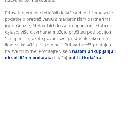
Jorgan sa vlaknom 200x220 cm sa laganim, prozračnim
punjenjem od silikoniziranog spiralnog šupljieg vlakna
(100% reciklirano), 850 g. Mekana navlaka od 100%
poliesterskog mikrovlakna (100% reciklirano). Pranje:
40°C.
šifra artikla: 4157585
Podaci o proizvodu
Recenzije
(
14
)
Dostava