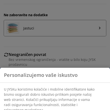
Ne zaboravite na dodatke
Jastuci
Neograničen povrat
Bez vremenskog ograničenja - vratite u bilo koju JYSK
prodavnicu
Garancija cijene
30 dana garancije cijene za sve proizvode
Fleksibilne opcije dostave
Brza i jednostavna dostava po vašem izboru