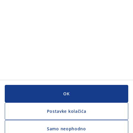
Kategorije
Korisnička služba
Korisnička služba
JYSK
JYSK
GLAVNI URED
Zapratite JYSK