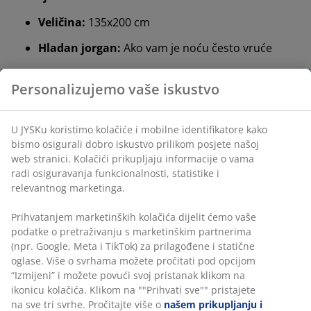
Veličina:
135x200 cm
Hladan jorgan:
Ako vam je noću često vruće
Pamuk:
Mekan i prozračan. Težina punjenja 1000
g
Pamučna tkanina:
Prozračna i mekana
Perivo:
Može se prati na 60°C
OEKO-TEX® STANDARD 100:
Testirano na štetne
tvari
Hladan jorgan
JYSK jorgani dostupni su u tri razine topline: hladni,
topli i ekstra topli. Ovaj jorgan je hladan i namijenjen
onima kojima je noću često vruće.
Pamuk
Punjenje ovog jorgana je 100% pamuk, koji je prirodno
mekan materijal. Omogućuje bolju prozračnost i