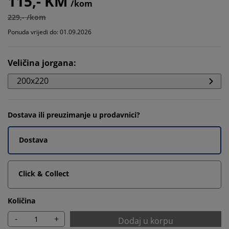
115,- KM
/kom
229,- /kom
Ponuda vrijedi do: 01.09.2026
Veličina jorgana
:
200x220
Dostava ili preuzimanje u prodavnici?
Dostava
Click & Collect
Količina
-
+
Dodaj u korpu