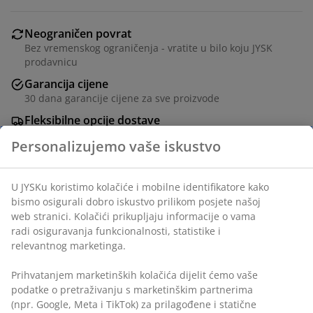
Neograničen povrat
Bez vremenskog ograničenja - vratite u bilo koju JYSK
prodavnicu
Garancija cijene
30 dana garancije cijene za sve proizvode
Fleksibilne opcije dostave
Brza i jednostavna dostava po vašem izboru
šifra artikla: 4058385
Podaci o proizvodu
Recenzije