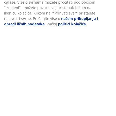
(
53
)
Dostava