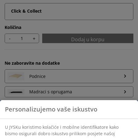
Click & Collect
Količina
-
+
Dodaj u korpu
Ne zaboravite na dodatke
Podnice
Madraci s oprugama
Madraci od pjene
Neograničen povrat