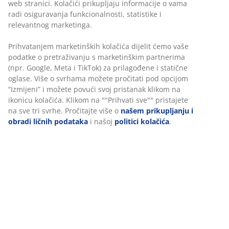
Bez vremenskog ograničenja - vratite u bilo koju JYSK
prodavnicu
Garancija cijene
30 dana garancije cijene za sve proizvode
Fleksibilne opcije dostave
Brza i jednostavna dostava po vašem izboru
Tkanina i masivno drvo. Za sve vrste madraca 140x200
cm. Bez podnice i madraca. Š154xD216xV101 cm
šifra artikla: 3640346
Uputstvo za sastavljanje
Podaci o proizvodu