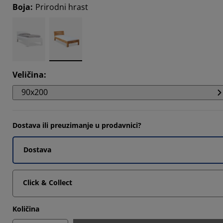
Boja
:
Prirodni hrast
363%
909%
2727%
Veličina
:
90x200
Dostava ili preuzimanje u prodavnici?
Dostava
Click & Collect
Količina