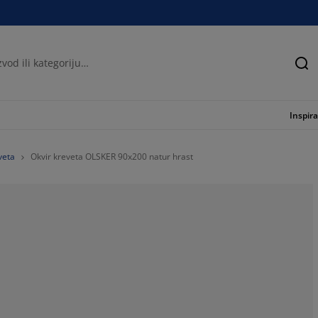
Tra
Inspira
veta
Okvir kreveta OLSKER 90x200 natur hrast
59.54545454545
15.45454545454