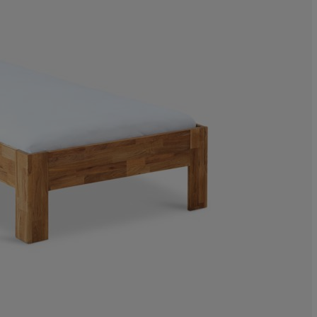
6.363636363636
5.909090909090
12.72727272727