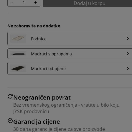
-
+
Dodaj u korpu
Ne zaboravite na dodatke
Podnice
Madraci s oprugama
Madraci od pjene
Neograničen povrat
Bez vremenskog ograničenja - vratite u bilo koju
JYSK prodavnicu
Garancija cijene
30 dana garancije cijene za sve proizvode