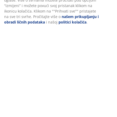
(
397
)
Dostava
Personalizujemo vaše iskustvo