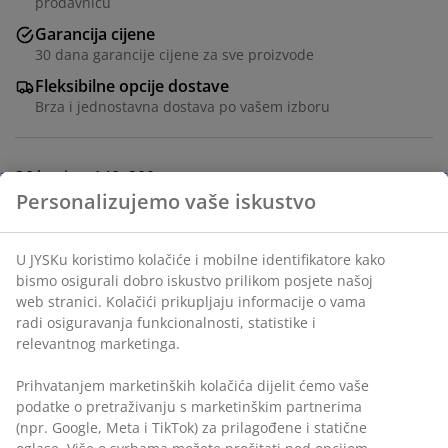
prodavnicu
Garancija cijene
30 dana garancije cijene za sve proizvode
Fleksibilne opcije dostave
Brza i jednostavna dostava po vašem izboru
26 letvica. 140x200 cm
šifra artikla: 3529757
Uputstvo za sastavljanje
Podaci o proizvodu
Recenzije