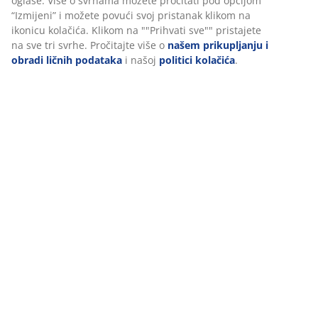
(
259
)
U JYSKu koristimo kolačiće i mobilne identifikatore kako bismo
osigurali dobro iskustvo prilikom posjete našoj web stranici.
Kolačići prikupljaju informacije o vama radi osiguravanja
funkcionalnosti, statistike i relevantnog marketinga.
Dostava
Prihvatanjem marketinških kolačića dijelit ćemo vaše podatke o
pretraživanju s marketinškim partnerima (npr. Google, Meta i
TikTok) za prilagođene i statične oglase. Više o svrhama možete
pročitati pod opcijom “Izmijeni” i možete povući svoj pristanak
klikom na ikonicu kolačića. Klikom na ""Prihvati sve"" pristajete
na sve tri svrhe. Pročitajte više o
našem prikupljanju i obradi
ličnih podataka
i našoj
politici kolačića
.