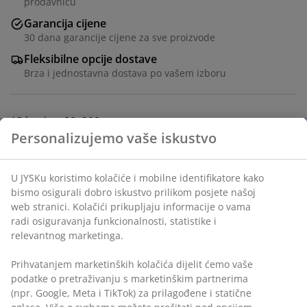
prodavnicu
Garancija cijene
30 dana garancije cijene za sve proizvode
Fleksibilne opcije dostave
Brza i jednostavna dostava po vašem izboru
13 letvica. 80x200 cm
šifra artikla: 3529023
Uputstvo za sastavljanje
Podaci o proizvodu
Personalizujemo vaše iskustvo
Recenzije