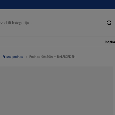
Tra
Inspira
Fiksne podnice
Podnica 90x200cm BALFJORDEN
52.23529411764
17.64705882352