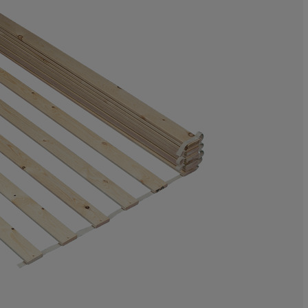
8.470588235294
6.11764705882
15.52941176470