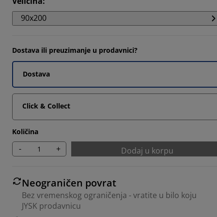
Veličina
:
118%
90x200
353%
5884%
Dostava ili preuzimanje u prodavnici?
Dostava
Click & Collect
Količina
-
+
Dodaj u korpu
Neograničen povrat
Bez vremenskog ograničenja - vratite u bilo koju
JYSK prodavnicu