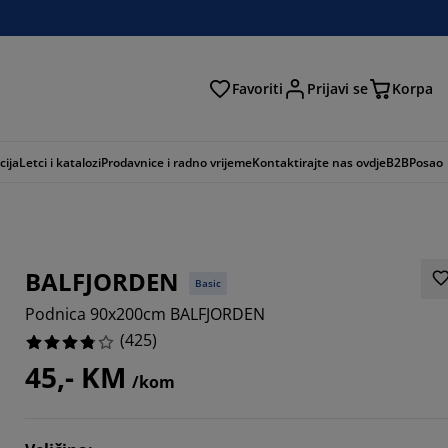
Favoriti
Prijavi se
Korpa
ži
cija
Letci i katalozi
Prodavnice i radno vrijeme
Kontaktirajte nas ovdje
B2B
Posao
BALFJORDEN
Basic
Podnica 90x200cm BALFJORDEN
(
425
)
45,- KM
/kom
706%
9413%