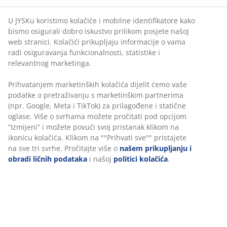
Čvrst madrac
Čvrst madrac ravnomjerno raspoređuje tjelesnu
U JYSKu koristimo kolačiće i mobilne identifikatore kako
težinu, stvarajući stabilnu podlogu za spavanje i bolju
bismo osigurali dobro iskustvo prilikom posjete našoj
potporu tijekom cijele noći. Udobnost se razlikuje od
web stranici. Kolačići prikupljaju informacije o vama
osobe do osobe, no općenito — što ste teži, madrac bi
radi osiguravanja funkcionalnosti, statistike i
trebao biti čvršći, i obrnuto. Madrac treba biti dovoljno
relevantnog marketinga.
mekan ili čvrst da održava vašu kralježnicu u ravnoj
liniji.
Prihvatanjem marketinških kolačića dijelit ćemo vaše
podatke o pretraživanju s marketinškim partnerima
Polieterska pjena
(npr. Google, Meta i TikTok) za prilagođene i statične
Polieterska pjena je često korištena vrsta pjene koja
oglase. Više o svrhama možete pročitati pod opcijom
pruža čvrstu potporu i prikladna je za svakodnevne
“Izmijeni” i možete povući svoj pristanak klikom na
potrebe spavanja.
ikonicu kolačića. Klikom na ""Prihvati sve"" pristajete
na sve tri svrhe. Pročitajte više o
našem prikupljanju i
OEKO-TEX® STANDARD 100
obradi ličnih podataka
i našoj
politici kolačića
.
Ovaj madrac ima OEKO-TEX® STANDARD 100 certifikat.
To znači da je svaki njegov dio — od tkanina i ispune do
konaca i patentnih zatvarača — testiran u neovisnim
OEKO-TEX® institutima i zadovoljava stroge standarde
vezane uz štetne supstance.