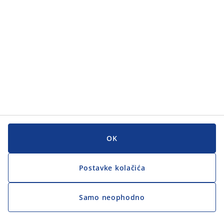
Korisnička služba
Korisnička služba
JYSK
JYSK
GLAVNI URED
Zapratite JYSK
OK
Postavke kolačića
Samo neophodno