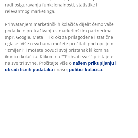
radi osiguravanja funkcionalnosti, statistike i
Periva navlaka: Navlaka se skida i može se prati na
relevantnog marketinga.
60°C
Prihvatanjem marketinških kolačića dijelit ćemo vaše
DREAMZONE®: Kvalitetni madraci i kreveti po
podatke o pretraživanju s marketinškim partnerima
razumnoj cijeni, ekskluzivno dostupni u JYSKu
(npr. Google, Meta i TikTok) za prilagođene i statične
Ciljana potpora
oglase. Više o svrhama možete pročitati pod opcijom
Nadmadrac je osmišljen da pruži ciljanu potporu.
“Izmijeni” i možete povući svoj pristanak klikom na
Podijeljen je u 7 zona udobnosti koje podupiru ključna
ikonicu kolačića. Klikom na ""Prihvati sve"" pristajete
područja vašeg tijela, poput lumbalnog dijela i ramena.
na sve tri svrhe. Pročitajte više o
našem prikupljanju i
obradi ličnih podataka
i našoj
politici kolačića
.
Time se osigurava stabilna potpora i uravnotežena
udobnost tijekom cijele noći.
Memorijska pjena
Memorijska pjena precizno se prilagođava obliku vašeg
tijela. Ravnomjerno raspoređuje tjelesnu težinu,
smanjujući pritisak na mišiće i zglobove. Zbog
zatvorene strukture ćelija može biti nešto toplija od AIR
memorijske pjene ili Comfort+ pjene.
Proštepana navlaka