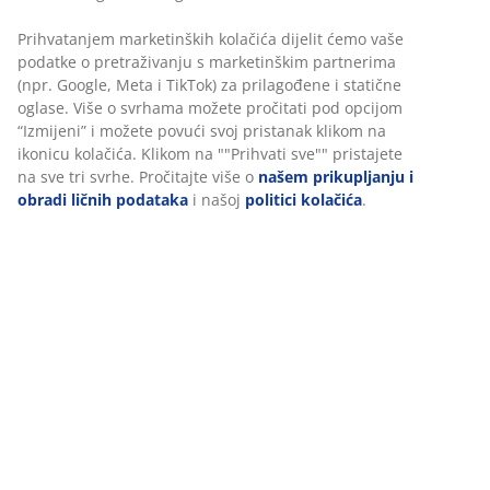
šifra artikla: 3640231
Uputstvo za sastavljanje
Podaci o proizvodu
Recenzije
(
61
)
O brendu
Dostava