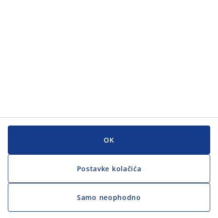
Korisnička služba
Korisnička služba
JYSK
JYSK
GLAVNI URED
Zapratite JYSK