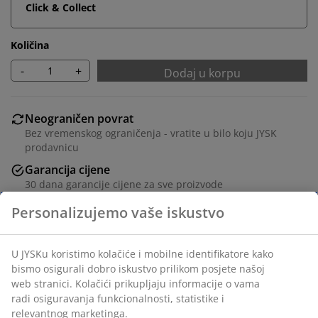
Click & Collect
Količina
-
+
Dodaj u korpu
Neograničen povrat
Bez vremenskog ograničenja - vratite u bilo koju JYSK
prodavnicu
Garancija cijene
30 dana garancije cijene za sve proizvode
Fleksibilne opcije dostave
Brza i jednostavna dostava po vašem izboru
Masivna hrastovina, hrastov furnir i ukrasni furnir. Sa
kliznim rolo vratima. Š90xV120xDub40 cm