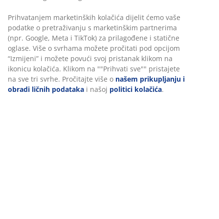
šifra artikla: 3640232
Uputstvo za sastavljanje
Podaci o proizvodu
Recenzije
(
45
)
O brendu
Personalizujemo vaše iskustvo
Dostava