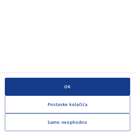
Korisnička služba
Korisnička služba
JYSK
JYSK
GLAVNI URED
Zapratite JYSK