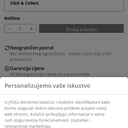
Click & Collect
Količina
-
+
Dodaj u korpu
Neograničen povrat
Bez vremenskog ograničenja - vratite u bilo koju JYSK
prodavnicu
Garancija cijene
30 dana garancije cijene za sve proizvode
Fleksibilne opcije dostave
Brza i jednostavna dostava po vašem izboru
Masivna hrastovina, hrastov furnir i ukrasni furnir. Sa
kliznim rolo vratima. Š90xV120xDub40 cm