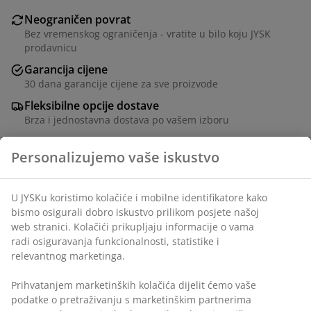
Neograničen povrat
Bez vremenskog ograničenja - vratite u bilo koju JYSK
prodavnicu
Garancija cijene
30 dana garancije cijene za sve proizvode
Fleksibilne opcije dostave
Brza i jednostavna dostava po vašem izboru
Ukrasni furnir i kaljeno staklo. Š100xV186xDub44 cm
šifra artikla: 3640321
Uputstvo za sastavljanje
Podaci o proizvodu