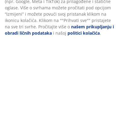
Recenzije
Personalizujemo vaše iskustvo
(
11
)
U JYSKu koristimo kolačiće i mobilne identifikatore kako bismo
osigurali dobro iskustvo prilikom posjete našoj web stranici. Kola
Dostava
prikupljaju informacije o vama radi osiguravanja funkcionalnosti
statistike i relevantnog marketinga.
Prihvatanjem marketinških kolačića dijelit ćemo vaše podatke o
pretraživanju s marketinškim partnerima (npr. Google, Meta i
TikTok) za prilagođene i statične oglase. Više o svrhama možete
pročitati pod opcijom “Izmijeni” i možete povući svoj pristanak
klikom na ikonicu kolačića. Klikom na ""Prihvati sve"" pristajete 
sve tri svrhe. Pročitajte više o
našem prikupljanju i obradi ličnih
podataka
i našoj
politici kolačića
.