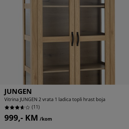
ega namještaja
njska rasvjeta
0%
ahte
viri kreveta
svjeta
0%
mpovanje
mari
ze kreveta sa spremnikom
ćne potrepštine
090909090909092%
mještaj za spavaću sobu
dnice
ečja soba
.27272727272727%
ečji madraci
blje
ečji kreveti
JUNGEN
Vitrina JUNGEN 2 vrata 1 ladica topli hrast boja
(
11
)
999,- KM
/kom