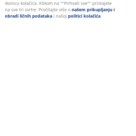
Personalizujemo vaše iskustvo
U JYSKu koristimo kolačiće i mobilne identifikatore kako bismo os
dobro iskustvo prilikom posjete našoj web stranici. Kolačići prik
informacije o vama radi osiguravanja funkcionalnosti, statistike 
marketinga.
Prihvatanjem marketinških kolačića dijelit ćemo vaše podatke o 
s marketinškim partnerima (npr. Google, Meta i TikTok) za prila
statične oglase. Više o svrhama možete pročitati pod opcijom “Izm
možete povući svoj pristanak klikom na ikonicu kolačića. Klikom 