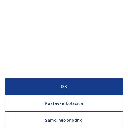
Korisnička služba
Korisnička služba
JYSK
JYSK
GLAVNI URED
Zapratite JYSK