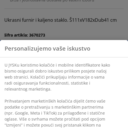
Ukrasni furnir i kaljeno staklo. Š111xV182xDub41 cm
šifra artikla: 3670273
Uputstvo za sastavljanje
Podaci o proizvodu
Recenzije
(
99
)
Dostava