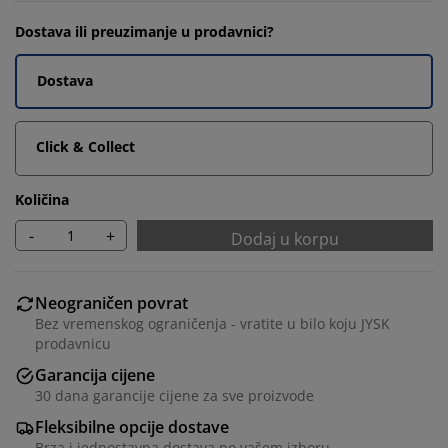
Dostava ili preuzimanje u prodavnici?
Dostava
Click & Collect
Količina
-
+
Dodaj u korpu
Neograničen povrat
Bez vremenskog ograničenja - vratite u bilo koju JYSK
prodavnicu
Garancija cijene
30 dana garancije cijene za sve proizvode
Fleksibilne opcije dostave
Brza i jednostavna dostava po vašem izboru