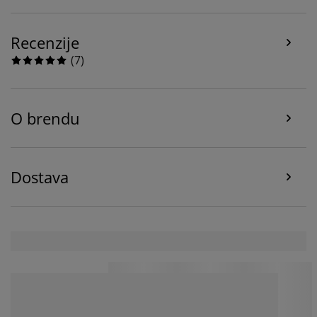
podatke o pretraživanju s marketinškim partnerima
(npr. Google, Meta i TikTok) za prilagođene i statične
oglase. Više o svrhama možete pročitati pod opcijom
Recenzije
“Izmijeni” i možete povući svoj pristanak klikom na
(
7
)
ikonicu kolačića. Klikom na ""Prihvati sve"" pristajete
na sve tri svrhe. Pročitajte više o
našem prikupljanju i
obradi ličnih podataka
i našoj
politici kolačića
.
O brendu
Dostava