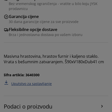
Bez vremenskog ograničenja - vratite u bilo koju JYSK
prodavnicu
Garancija cijene
30 dana garancije cijene za sve proizvode
Fleksibilne opcije dostave
Brza i jednostavna dostava po vašem izboru
Masivna hrastovina, hrastov furnir i kaljeno staklo.
Personalizujemo vaše iskustvo
Vrata s bešumnim zatvaranjem. Š90xV180xDub41 cm
šifra artikla: 3640300
U JYSKu koristimo kolačiće i mobilne identifikatore kako
bismo osigurali dobro iskustvo prilikom posjete našoj
Uputstvo za sastavljanje
web stranici. Kolačići prikupljaju informacije o vama
radi osiguravanja funkcionalnosti, statistike i
relevantnog marketinga.
Podaci o proizvodu
Prihvatanjem marketinških kolačića dijelit ćemo vaše