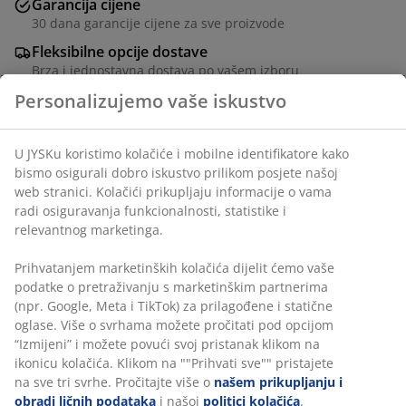
Garancija cijene
30 dana garancije cijene za sve proizvode
Fleksibilne opcije dostave
Brza i jednostavna dostava po vašem izboru
Spriječite ulazak insekata ovom mrežom protiv
insekata za prozore. Lako se montira i koristi. Sa kukom
Personalizujemo vaše iskustvo
i trakom. Može se skratiti po dužini i širini. Š130xV150
cm
U JYSKu koristimo kolačiće i mobilne identifikatore kako
šifra artikla: 5235301
bismo osigurali dobro iskustvo prilikom posjete našoj web
stranici. Kolačići prikupljaju informacije o vama radi
Uputstvo za sastavljanje
osiguravanja funkcionalnosti, statistike i relevantnog
marketinga.
Prihvatanjem marketinških kolačića dijelit ćemo vaše
Podaci o proizvodu
podatke o pretraživanju s marketinškim partnerima (npr.
Google, Meta i TikTok) za prilagođene i statične oglase.
Više o svrhama možete pročitati pod opcijom “Izmijeni” i