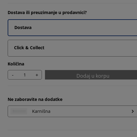
4762%
Dostava ili preuzimanje u prodavnici?
23807%
Dostava
23807%
Click & Collect
Količina
-
+
Dodaj u korpu
Ne zaboravite na dodatke
Karnišna