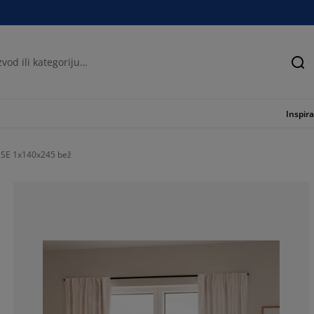
Tra
Inspira
DSE 1x140x245 bež
23.8095238095
23.8095238095