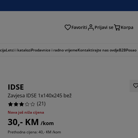
Favoriti
Prijavi se
Korpa
ži
cija
Letci i katalozi
Prodavnice i radno vrijeme
Kontaktirajte nas ovdje
B2B
Posao
IDSE
Zavjesa IDSE 1x140x245 bež
(
21
)
Nova još niža cijena
30,- KM
23807%
/kom
Prethodna cijena: 40,- KM /kom
23807%