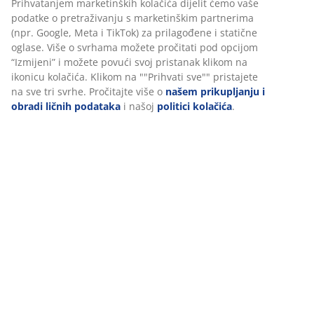
Uputstvo za sastavljanje
Podaci o proizvodu
Recenzije
(
438
)
Dostava