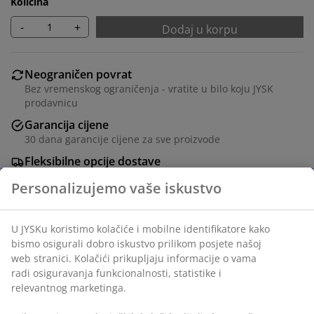
Količina
-
+
Dodaj u korpu
Neograničen povrat
Bez vremenskog ograničenja - vratite u bilo koju JYSK
prodavnicu
Garancija cijene
30 dana garancije cijene za sve proizvode
Fleksibilne opcije dostave
Brza i jednostavna dostava po vašem izboru
100% poliestersko vlakno (22% reciklirano). Sa
kugličnim lancem. Širina se može skratiti. Š140xV170
cm
šifra artikla: 5530853