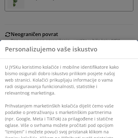
Neograničen povrat
Bez vremenskog ograničenja - vratite u bilo koju JYSK
prodavnicu
Personalizujemo vaše iskustvo
Garancija cijene
30 dana garancije cijene za sve proizvode
U JYSKu koristimo kolačiće i mobilne identifikatore kako
Fleksibilne opcije dostave
bismo osigurali dobro iskustvo prilikom posjete našoj
Brza i jednostavna dostava po vašem izboru
web stranici. Kolačići prikupljaju informacije o vama
radi osiguravanja funkcionalnosti, statistike i
relevantnog marketinga.
Baštenska saksija od grnčarije i gline, modernog
Prihvatanjem marketinških kolačića dijelit ćemo vaše
dvobojnog dizajna. Gornji dio je tamnozelenog, sjajnog
podatke o pretraživanju s marketinškim partnerima
izgleda, u kontrastu s prirodnom, teksturiranom
(npr. Google, Meta i TikTok) za prilagođene i statične
oglase. Više o svrhama možete pročitati pod opcijom
završnom obradom osnove. Ø16 x V15 cm
“Izmijeni” i možete povući svoj pristanak klikom na