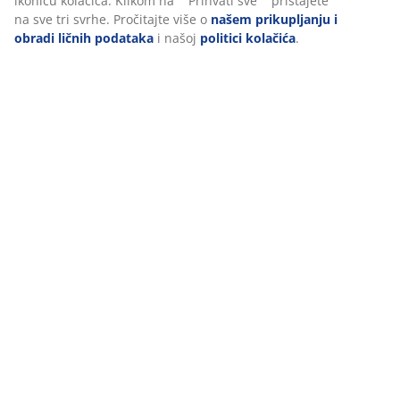
ikonicu kolačića. Klikom na ""Prihvati sve"" pristajete
šifra artikla: 6426049
na sve tri svrhe. Pročitajte više o
našem prikupljanju i
obradi ličnih podataka
i našoj
politici kolačića
.
Podaci o proizvodu
Recenzije
(
0
)
Dostava