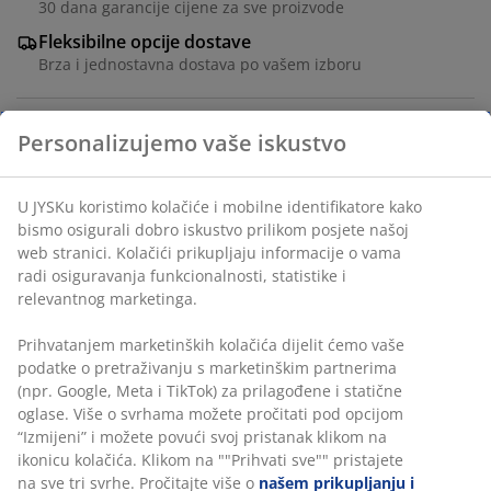
30 dana garancije cijene za sve proizvode
Fleksibilne opcije dostave
Brza i jednostavna dostava po vašem izboru
Bijela stolica izrađena od vlaknaste gline u
minimalističkom dizajnu. Stolica je pogodna za
upotrebu na otvorenom, posebno za balkone sa
ograničenim prostorom. Takođe može služiti kao
dekorativni element. Vlaknasta glina je izdržljiv,
otporan na vremenske uslove i lagan materijal.
Ø37xV40 cm
šifra artikla: 6425066
Uputstvo za sastavljanje