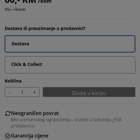
/kom
95,- /kom
Dostava ili preuzimanje u prodavnici?
Dostava
Click & Collect
Količina
-
+
Dodaj u korpu
Neograničen povrat
Bez vremenskog ograničenja - vratite u bilo koju JYSK
prodavnicu
Garancija cijene