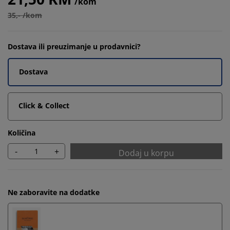
/kom
35,- /kom
Dostava ili preuzimanje u prodavnici?
Dostava
Click & Collect
Količina
-
+
Dodaj u korpu
Ne zaboravite na dodatke