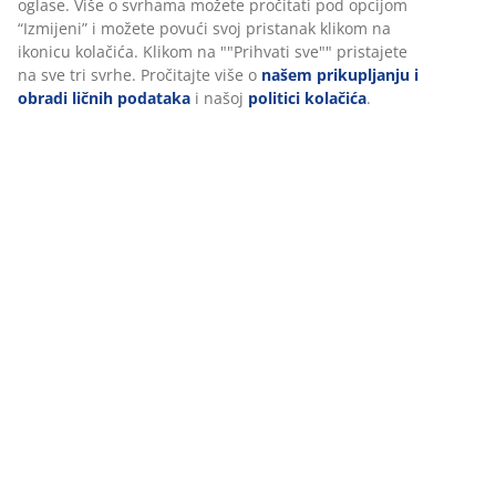
ima praktičnu funkciju tajmera s intervalima od 6/18
podatke o pretraživanju s marketinškim partnerima (npr.
sati. Ručka olakšava nošenje i pomicanje lampe.
Google, Meta i TikTok) za prilagođene i statične oglase.
Potrebne su 2 AA baterije (nisu uključene). Ø18 x V22
Više o svrhama možete pročitati pod opcijom “Izmijeni” i
cm
možete povući svoj pristanak klikom na ikonicu kolačića.
Klikom na ""Prihvati sve"" pristajete na sve tri svrhe.
Pročitajte više o
našem prikupljanju i obradi ličnih
šifra artikla: 6425065
podataka
i našoj
politici kolačića
.
Označavanje
Podaci o proizvodu
Recenzije
(
4
)
Dostava