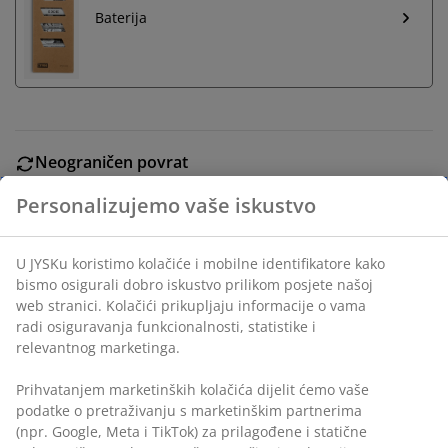
Baterija
Neograničen povrat
Bez vremenskog ograničenja - vratite u bilo koju JYSK
prodavnicu
Garancija cijene
Personalizujemo vaše iskustvo
30 dana garancije cijene za sve proizvode
Fleksibilne opcije dostave
Brza i jednostavna dostava po vašem izboru
U JYSKu koristimo kolačiće i mobilne identifikatore kako
bismo osigurali dobro iskustvo prilikom posjete našoj
web stranici. Kolačići prikupljaju informacije o vama radi
osiguravanja funkcionalnosti, statistike i relevantnog
Lampa na baterije s prirodnim dizajnom užeta koji
marketinga.
stvara boemsku atmosferu. Otvoreni, pleteni uzorak
omogućava svjetlu da se nježno širi. Ova vanjska lampa
Prihvatanjem marketinških kolačića dijelit ćemo vaše