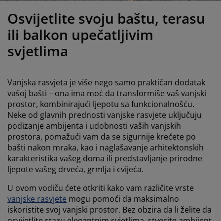
jega namještaja
anjska rasvjeta
lahte
viri kreveta
asvjeta
Osvijetlite svoju baštu, terasu
ampovanje
rmari
aze kreveta sa spremnikom
ućne potrepštine
ili balkon upečatljivim
svjetlima
amještaj za spavaću sobu
odnice
ječja soba
ječji madraci
ublje
Vanjska rasvjeta je više nego samo praktičan dodatak
vašoj bašti – ona ima moć da transformiše vaš vanjski
ečji kreveti
prostor, kombinirajući ljepotu sa funkcionalnošću.
Neke od glavnih prednosti vanjske rasvjete uključuju
podizanje ambijenta i udobnosti vaših vanjskih
prostora, pomažući vam da se sigurnije krećete po
bašti nakon mraka, kao i naglašavanje arhitektonskih
karakteristika vašeg doma ili predstavljanje prirodne
ljepote vašeg drveća, grmlja i cvijeća.
U ovom vodiču ćete otkriti kako vam različite vrste
vanjske rasvjete
mogu pomoći da maksimalno
iskoristite svoj vanjski prostor. Bez obzira da li želite da
osvijetlite stazu elegantnim svjetlima, stvorite ambijent