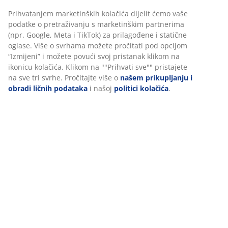
ugodne kutke
Prihvatanjem marketinških kolačića dijelit ćemo vaše
Stvaranje čarobne atmosfere u vašem spoljašenjem
podatke o pretraživanju s marketinškim partnerima
prostoru je jednostavno uz pravu rasvjetu.
(npr. Google, Meta i TikTok) za prilagođene i statične
Osvjetljavanjem staza, cvjetnjaka i ugodnih kutaka,
oglase. Više o svrhama možete pročitati pod opcijom
možete transformisati svoj spoljašnji prostor u ugodno
“Izmijeni” i možete povući svoj pristanak klikom na
ikonicu kolačića. Klikom na ""Prihvati sve"" pristajete
utočište, savršeno za opuštajuće večeri. Vanjski
na sve tri svrhe. Pročitajte više o
našem prikupljanju i
lampioni i svjetiljke u nizu odlični su za dodavanje
obradi ličnih podataka
i našoj
politici kolačića
.
mekog, ambijentalnog svjetla, ali svjetiljke u obliku
stupa u zemlji zaista blistaju kada je u pitanju isticanje
određenih područja. Ove svjetiljke u obliku stupa
bacaju blagi sjaj, ističući ljepotu vašeg spoljašnjeg
prostora i stvarajući toplu, privlačnu atmosferu koja je
savršena za stvaranje ljetnih uspomena za pamćenje.