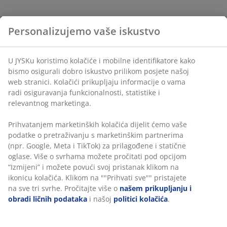
Personalizujemo vaše iskustvo
U JYSKu koristimo kolačiće i mobilne identifikatore kako
bismo osigurali dobro iskustvo prilikom posjete našoj
web stranici. Kolačići prikupljaju informacije o vama
radi osiguravanja funkcionalnosti, statistike i
relevantnog marketinga.
Prihvatanjem marketinških kolačića dijelit ćemo vaše
podatke o pretraživanju s marketinškim partnerima
(npr. Google, Meta i TikTok) za prilagođene i statične
oglase. Više o svrhama možete pročitati pod opcijom
“Izmijeni” i možete povući svoj pristanak klikom na
ikonicu kolačića. Klikom na ""Prihvati sve"" pristajete
na sve tri svrhe. Pročitajte više o
našem prikupljanju i
obradi ličnih podataka
i našoj
politici kolačića
.