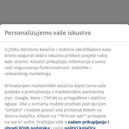
Personalizujemo vaše iskustvo
U JYSKu koristimo kolačiće i mobilne identifikatore kako
bismo osigurali dobro iskustvo prilikom posjete našoj
web stranici. Kolačići prikupljaju informacije o vama
radi osiguravanja funkcionalnosti, statistike i
relevantnog marketinga.
Prihvatanjem marketinških kolačića dijelit ćemo vaše
podatke o pretraživanju s marketinškim partnerima
(npr. Google, Meta i TikTok) za prilagođene i statične
oglase. Više o svrhama možete pročitati pod opcijom
“Izmijeni” i možete povući svoj pristanak klikom na
ikonicu kolačića. Klikom na ""Prihvati sve"" pristajete
na sve tri svrhe. Pročitajte više o
našem prikupljanju i
obradi ličnih podataka
i našoj
politici kolačića
.