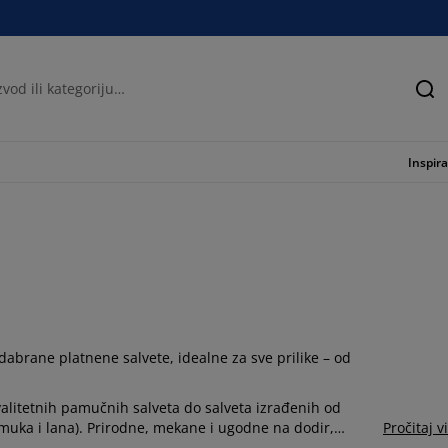
Tra
Inspira
abrane platnene salvete, idealne za sve prilike – od
alitetnih pamučnih salveta do salveta izrađenih od
amuka i lana). Prirodne, mekane i ugodne na dodir,
Pročitaj v
stu i kvalitetnu tkaninu, lako se održavaju i daju