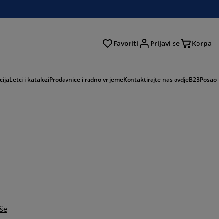
Favoriti
Prijavi se
Korpa
ži
cija
Letci i katalozi
Prodavnice i radno vrijeme
Kontaktirajte nas ovdje
B2B
Posao
iše