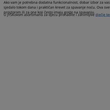
ega namještaja
njska rasvjeta
ahte
viri kreveta
svjeta
Ako vam je potrebna dodatna funkcionalnost, dobar izbor za vas 
sjedalo tokom dana i praktičan krevet za spavanje noću. Ova sve
prostorom ili za one koji često imaju goste na spavanju.
mpovanje
mari
ze kreveta sa spremnikom
ćne potrepštine
U JYSKovom asortimanu za djecu pronađite i zanimljive
dječje t
mještaj za spavaću sobu
dnice
ečja soba
ečji madraci
blje
ečji kreveti