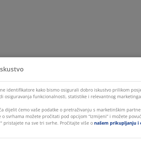
iskustvo
ne identifikatore kako bismo osigurali dobro iskustvo prilikom posje
di osiguravanja funkcionalnosti, statistike i relevantnog marketinga
a dijelit ćemo vaše podatke o pretraživanju s marketinškim partner
še o svrhama možete pročitati pod opcijom “Izmijeni” i možete povuć
" pristajete na sve tri svrhe. Pročitajte više o
našem prikupljanju i 