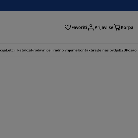
Favoriti
Prijavi se
Korpa
ži
cija
Letci i katalozi
Prodavnice i radno vrijeme
Kontaktirajte nas ovdje
B2B
Posao