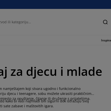
Tra
Inspira
j za djecu i mlade
im namještajem koji stvara ugodno i funkcionalno
ariju djecu i teenagere, sobu možete ukrasiti praktičnim i
sto za opuštanje, čitanje ili druženje s prijateljima.
 kako bi vaši najmlađi bili sigurni dok istražuju svoj
iti sate zabave i maštovitih igara.