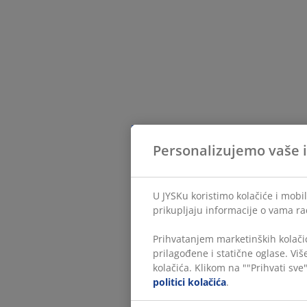
Personalizujemo vaše 
U JYSKu koristimo kolačiće i mobil
prikupljaju informacije o vama ra
Prihvatanjem marketinških kolačić
prilagođene i statične oglase. Vi
kolačića. Klikom na ""Prihvati sve"
politici kolačića
.