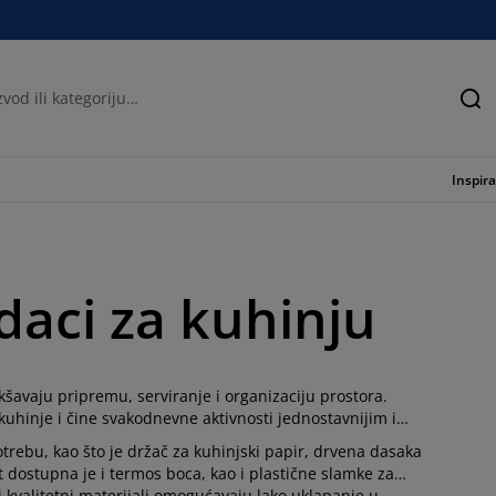
Tra
Inspira
odaci za kuhinju
kšavaju pripremu, serviranje i organizaciju prostora.
kuhinje i čine svakodnevne aktivnosti jednostavnijim i
trebu, kao što je držač za kuhinjski papir, drvena dasaka
t dostupna je i termos boca, kao i plastične slamke za
i kvalitetni materijali omogućavaju lako uklapanje u