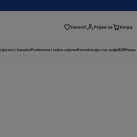
Favoriti
Prijavi se
Korpa
ži
cija
Letci i katalozi
Prodavnice i radno vrijeme
Kontaktirajte nas ovdje
B2B
Posao