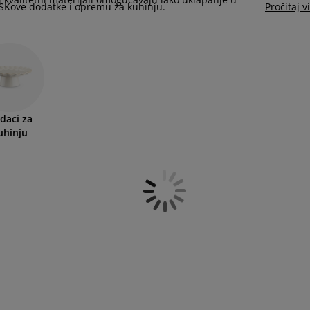
 JYSKove dodatke i opremu za kuhinju.
Pročitaj v
daci za
uhinju