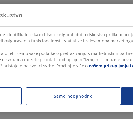
iskustvo
ne identifikatore kako bismo osigurali dobro iskustvo prilikom posje
di osiguravanja funkcionalnosti, statistike i relevantnog marketinga
a dijelit ćemo vaše podatke o pretraživanju s marketinškim partner
še o svrhama možete pročitati pod opcijom “Izmijeni” i možete povuć
" pristajete na sve tri svrhe. Pročitajte više o
našem prikupljanju i 
Samo neophodno