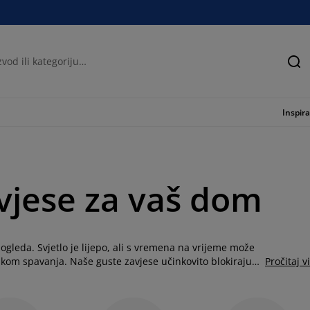
Tra
Inspira
vjese za vaš dom
pogleda. Svjetlo je lijepo, ali s vremena na vrijeme može
ikom spavanja. Naše guste zavjese učinkovito blokiraju
Pročitaj v
bzira volite li zavjese sa uzorkom ili jednobojne, mi