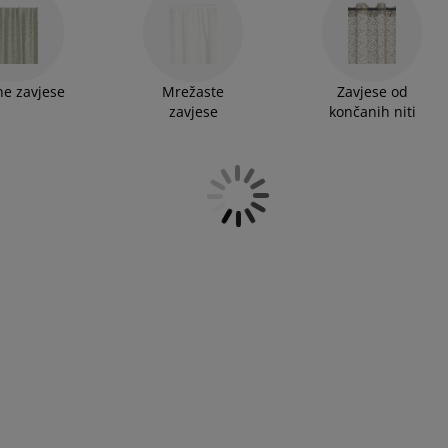
e zavjese
Mrežaste
Zavjese od
zavjese
končanih niti