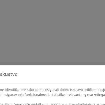
iskustvo
ne identifikatore kako bismo osigurali dobro iskustvo prilikom posje
di osiguravanja funkcionalnosti, statistike i relevantnog marketinga
a dijelit ćemo vaše podatke o pretraživanju s marketinškim partner