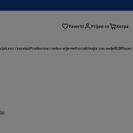
Favoriti
Prijavi se
Korpa
ži
cija
Letci i katalozi
Prodavnice i radno vrijeme
Kontaktirajte nas ovdje
B2B
Posao
iše