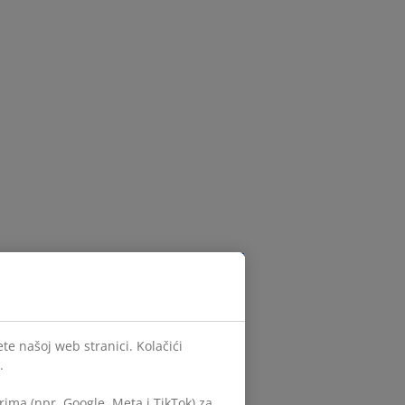
te našoj web stranici. Kolačići
.
ima (npr. Google, Meta i TikTok) za