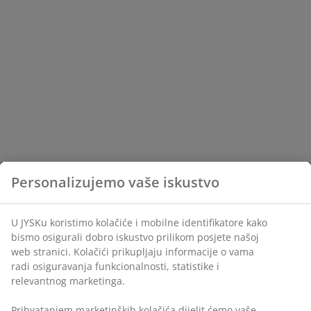
Personalizujemo vaše iskustvo
U JYSKu koristimo kolačiće i mobilne identifikatore kako
bismo osigurali dobro iskustvo prilikom posjete našoj
web stranici. Kolačići prikupljaju informacije o vama
radi osiguravanja funkcionalnosti, statistike i
relevantnog marketinga.
Prihvatanjem marketinških kolačića dijelit ćemo vaše