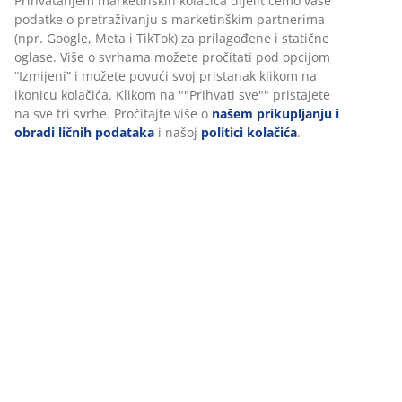
Prihvatanjem marketinških kolačića dijelit ćemo vaše
podatke o pretraživanju s marketinškim partnerima
(npr. Google, Meta i TikTok) za prilagođene i statične
oglase. Više o svrhama možete pročitati pod opcijom
“Izmijeni” i možete povući svoj pristanak klikom na
ikonicu kolačića. Klikom na ""Prihvati sve"" pristajete
na sve tri svrhe. Pročitajte više o
našem prikupljanju i
obradi ličnih podataka
i našoj
politici kolačića
.