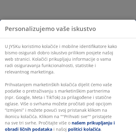
Personalizujemo vaše iskustvo
U JYSKu koristimo kolačiće i mobilne identifikatore kako
bismo osigurali dobro iskustvo prilikom posjete našoj
web stranici. Kolačići prikupljaju informacije o vama
radi osiguravanja funkcionalnosti, statistike i
relevantnog marketinga.
Prihvatanjem marketinških kolačića dijelit ćemo vaše
podatke o pretraživanju s marketinškim partnerima
(npr. Google, Meta i TikTok) za prilagođene i statične
oglase. Više o svrhama možete pročitati pod opcijom
“Izmijeni” i možete povući svoj pristanak klikom na
ikonicu kolačića. Klikom na ""Prihvati sve"" pristajete
na sve tri svrhe. Pročitajte više o
našem prikupljanju i
obradi ličnih podataka
i našoj
politici kolačića
.